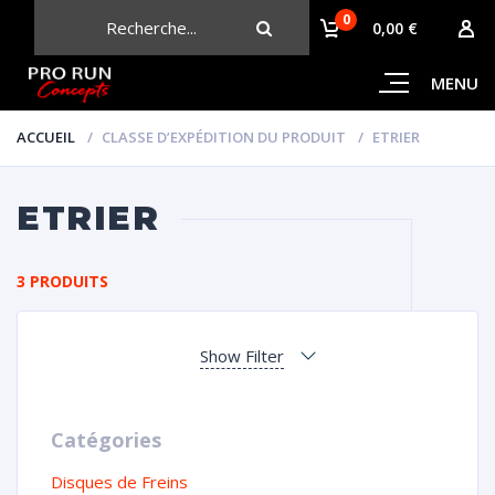
0
CHERCHER
0,00 €
MENU
ACCUEIL
CLASSE D’EXPÉDITION DU PRODUIT
ETRIER
ETRIER
3 PRODUITS
Show Filter
Catégories
Disques de Freins