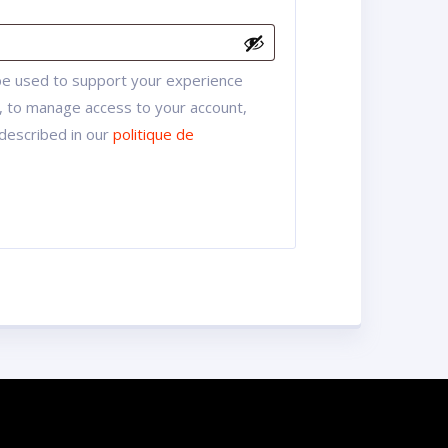
 be used to support your experience
, to manage access to your account,
described in our
politique de