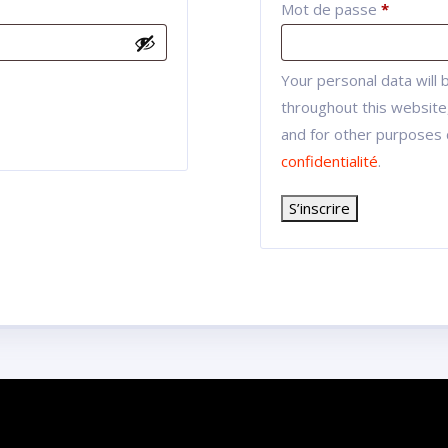
Mot de passe
*
Your personal data will
throughout this website
and for other purposes 
confidentialité
.
S’inscrire