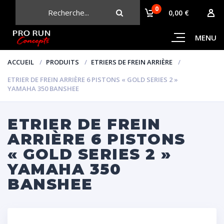
0
CHERCHER
0,00 €
MENU
ACCUEIL
PRODUITS
ETRIERS DE FREIN ARRIÈRE
ETRIER DE FREIN ARRIÈRE 6 PISTONS « GOLD SERIES 2 »
YAMAHA 350 BANSHEE
ETRIER DE FREIN
ARRIÈRE 6 PISTONS
« GOLD SERIES 2 »
YAMAHA 350
BANSHEE