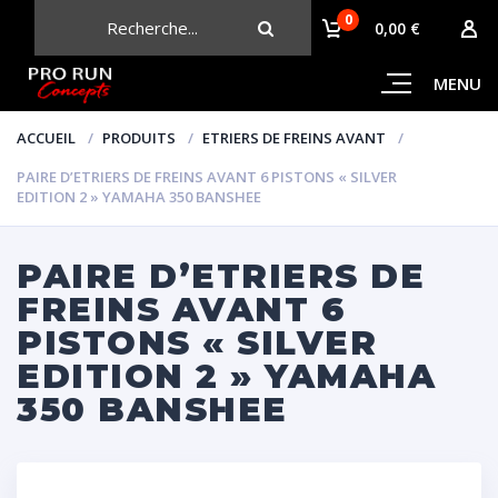
0
CHERCHER
0,00 €
MENU
ACCUEIL
PRODUITS
ETRIERS DE FREINS AVANT
PAIRE D’ETRIERS DE FREINS AVANT 6 PISTONS « SILVER
EDITION 2 » YAMAHA 350 BANSHEE
PAIRE D’ETRIERS DE
FREINS AVANT 6
PISTONS « SILVER
EDITION 2 » YAMAHA
350 BANSHEE