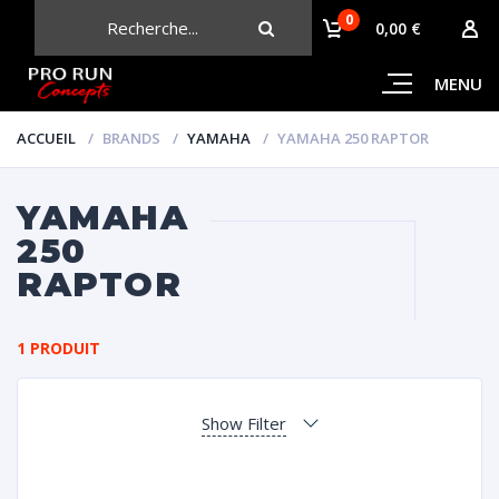
0
CHERCHER
0,00 €
MENU
ACCUEIL
BRANDS
YAMAHA
YAMAHA 250 RAPTOR
YAMAHA
250
RAPTOR
1 PRODUIT
Show Filter