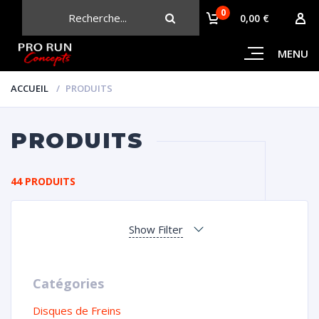
0
CHERCHER
0,00 €
MENU
ACCUEIL
PRODUITS
PRODUITS
44 PRODUITS
Show Filter
Catégories
Disques de Freins