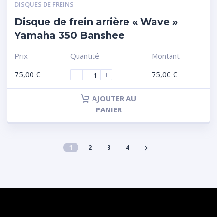
DISQUES DE FREINS
Disque de frein arrière « Wave »
Yamaha 350 Banshee
Prix
Quantité
Montant
75,00
€
75,00
€
-
+
AJOUTER AU
PANIER
1
2
3
4